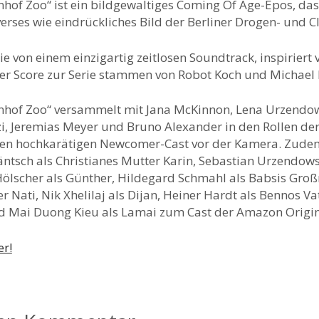
nhof Zoo“
ist ein bildgewaltiges Coming Of Age-Epos, das
erses wie eindrückliches Bild der Berliner Drogen- und C
rie von einem einzigartig zeitlosen Soundtrack, inspiriert
er Score zur Serie stammen von Robot Koch und Michael
nhof Zoo“ versammelt mit Jana McKinnon, Lena Urzendow
i, Jeremias Meyer und Bruno Alexander in den Rollen de
en hochkarätigen Newcomer-Cast vor der Kamera. Zude
tsch als Christianes Mutter Karin, Sebastian Urzendowsk
Hölscher als Günther, Hildegard Schmahl als Babsis Groß
er Nati, Nik Xhelilaj als Dijan, Heiner Hardt als Bennos V
 Mai Duong Kieu als Lamai zum Cast der Amazon Origina
er!