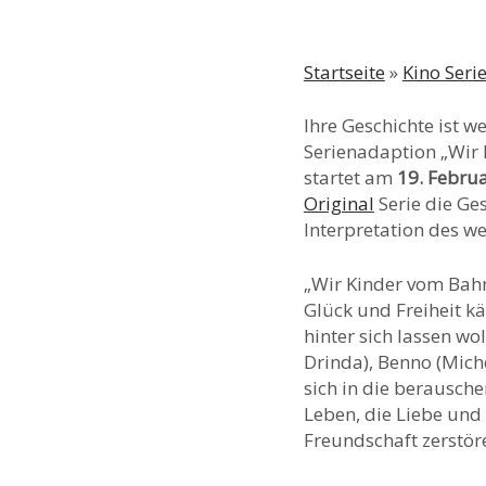
Startseite
»
Kino Seri
Ihre Geschichte ist w
Serienadaption „Wir
startet am
19. Febru
Original
Serie die Ge
Interpretation des we
„Wir Kinder vom Bahn
Glück und Freiheit k
hinter sich lassen wo
Drinda), Benno (Mich
sich in die berausch
Leben, die Liebe und
Freundschaft zerstör