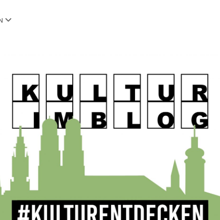
Menü
N
öffnen
OG