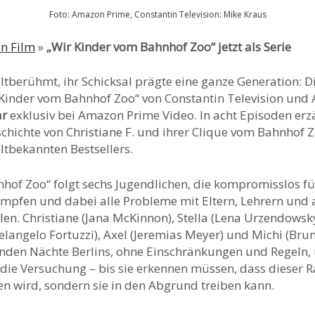
Foto: Amazon Prime, Constantin Television: Mike Kraus
en Film
»
„Wir Kinder vom Bahnhof Zoo“ jetzt als Serie
eltberühmt, ihr Schicksal prägte eine ganze Generation: D
 Kinder vom Bahnhof Zoo“ von Constantin Television und
ar
exklusiv bei Amazon Prime Video. In acht Episoden erz
schichte von Christiane F. und ihrer Clique vom Bahnhof
ltbekannten Bestsellers.
hof Zoo“ folgt sechs Jugendlichen, die kompromisslos f
ämpfen und dabei alle Probleme mit Eltern, Lehrern und
llen. Christiane (Jana McKinnon), Stella (Lena Urzendowsky
elangelo Fortuzzi), Axel (Jeremias Meyer) und Michi (Bru
enden Nächte Berlins, ohne Einschränkungen und Regeln, 
 die Versuchung – bis sie erkennen müssen, dass dieser R
en wird, sondern sie in den Abgrund treiben kann.