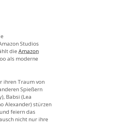
ie
 Amazon Studios
ählt die
Amazon
 Zoo als moderne
ür ihren Traum von
 anderen Spießern
), Babsi (Lea
no Alexander) stürzen
und feiern das
ausch nicht nur ihre