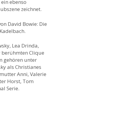
 ein ebenso
lubszene zeichnet.
 von David Bowie: Die
 Kadelbach.
sky, Lea Drinda,
r berühmten Clique
m gehören unter
y als Christianes
mutter Anni, Valerie
ater Horst, Tom
l Serie.