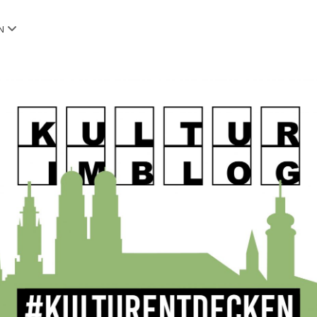
Menü
N
öffnen
OG