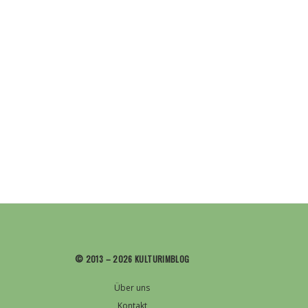
2026:
KULTURFESTIVAL
MITTEN
IN
MÜNCHEN
© 2013 – 2026 KULTURIMBLOG
Über uns
Kontakt