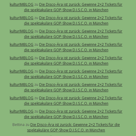
kulturIMBLOG
zu
Die Disco-Ära ist zurück: Gewinne 2×2 Tickets für
die spektakuläre GOP-Show D.I.S.C.O. in München
kulturIMBLOG
zu
Die Disco-Ära ist zurück: Gewinne 2×2 Tickets für
die spektakuläre GOP-Show D.I.S.C.O. in München
kulturIMBLOG
zu
Die Disco-Ära ist zurück: Gewinne 2×2 Tickets für
die spektakuläre GOP-Show D.I.S.C.O. in München
kulturIMBLOG
zu
Die Disco-Ära ist zurück: Gewinne 2×2 Tickets für
die spektakuläre GOP-Show D.I.S.C.O. in München
kulturIMBLOG
zu
Die Disco-Ära ist zurück: Gewinne 2×2 Tickets für
die spektakuläre GOP-Show D.I.S.C.O. in München
kulturIMBLOG
zu
Die Disco-Ära ist zurück: Gewinne 2×2 Tickets für
die spektakuläre GOP-Show D.I.S.C.O. in München
kulturIMBLOG
zu
Die Disco-Ära ist zurück: Gewinne 2×2 Tickets für
die spektakuläre GOP-Show D.I.S.C.O. in München
kulturIMBLOG
zu
Die Disco-Ära ist zurück: Gewinne 2×2 Tickets für
die spektakuläre GOP-Show D.I.S.C.O. in München
kulturIMBLOG
zu
Die Disco-Ära ist zurück: Gewinne 2×2 Tickets für
die spektakuläre GOP-Show D.I.S.C.O. in München
Bettina
zu
Die Disco-Ära ist zurück: Gewinne 2×2 Tickets für die
spektakuläre GOP-Show D.I.S.C.O. in München