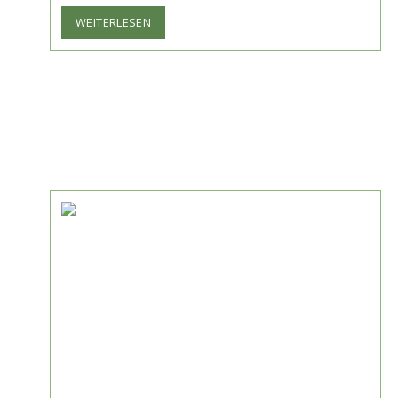
DIE
WEITERLESEN
DISCO-
ÄRA
IST
ZURÜCK:
GEWINNE
2×2
TICKETS
FÜR
DIE
SPEKTAKULÄRE
GOP-
SHOW
D.I.S.C.O.
IN
MÜNCHEN