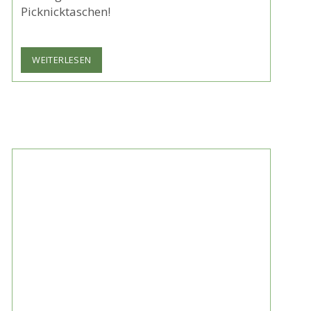
Picknicktaschen!
THEATRON
WEITERLESEN
MUSIKSOMMER
2026
IN
MÜNCHEN:
KOSTENLOSE
KONZERTE
AM
OLYMPIASEE
–
INKLUSIVE
VERLOSUNG
VON
2
PICKNICKTASCHEN!