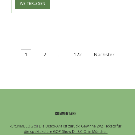
MANKSY
WEITERLESEN
ÜBER
„HÄNSEL
&
GRETEL“:
ZWISCHEN
INDIE-
POP
UND
1
2
…
122
Nächster
DER
SCHATTENSEITE
VON
SOCIAL
MEDIA
KOMMENTARE
kulturIMBLOG
zu
Die Disco-Ära ist zurück: Gewinne 2×2 Tickets für
die spektakuläre GOP-Show D.I.S.C.O. in München