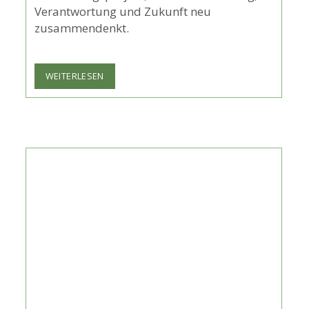
Verantwortung und Zukunft neu
zusammendenkt.
TOMÁS
WEITERLESEN
SARACENO
IM
HAUS
DER
KUNST
MÜNCHEN:
NEUE
AUSSTELLUNG
ÜBER
WASSER,
ZEIT
UND
PLANETARISCHE
RESONANZ