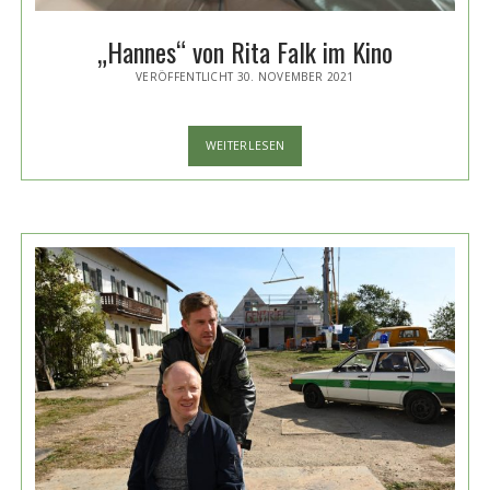
„Hannes“ von Rita Falk im Kino
VERÖFFENTLICHT 30. NOVEMBER 2021
„HANNES“
WEITERLESEN
VON
RITA
FALK
IM
KINO