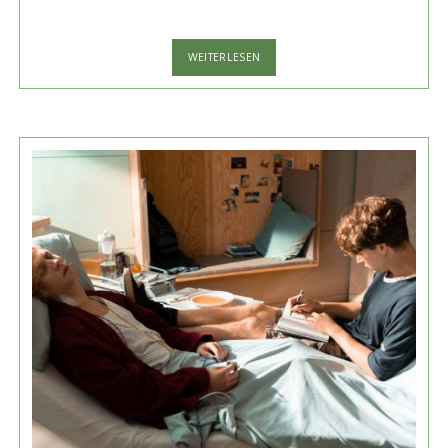
„GUGLHUPFGESCHWADER“
WEITERLESEN
AB
AUGUST
IM
KINO