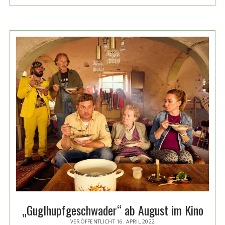
BIRKENBERGER
ZUM
„REHRAGOUT-
RENDEZVOUS“
„Guglhupfgeschwader“ ab August im Kino
VERÖFFENTLICHT 16. APRIL 2022