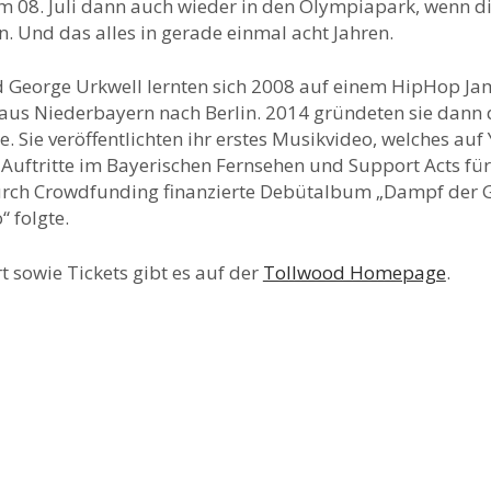
 08. Juli dann auch wieder in den Olympiapark, wenn di
. Und das alles in gerade einmal acht Jahren.
d George Urkwell lernten sich 2008 auf einem HipHop Ja
aus Niederbayern nach Berlin. 2014 gründeten sie dann d
te. Sie veröffentlichten ihr erstes Musikvideo, welches a
n Auftritte im Bayerischen Fernsehen und Support Acts f
urch Crowdfunding finanzierte Debütalbum „Dampf der G
“ folgte.
t sowie Tickets gibt es auf der
Tollwood Homepage
.