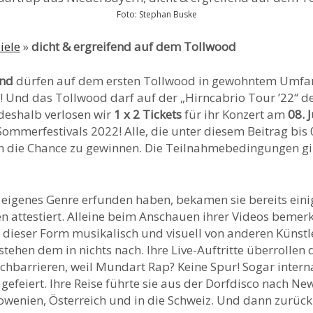
Foto: Stephan Buske
iele
»
dicht & ergreifend auf dem Tollwood
end
dürfen auf dem ersten Tollwood in gewohntem Umfang
n! Und das Tollwood darf auf der „Hirncabrio Tour ’22“ de
deshalb verlosen wir
1 x 2 Tickets
für ihr Konzert am
08. 
mmerfestivals 2022! Alle, die unter diesem Beitrag bis 0
 die Chance zu gewinnen. Die Teilnahmebedingungen gi
in eigenes Genre erfunden haben, bekamen sie bereits ein
en attestiert. Alleine beim Anschauen ihrer Videos bemer
in dieser Form musikalisch und visuell von anderen Künst
stehen dem in nichts nach. Ihre Live-Auftritte überrolle
chbarrieren, weil Mundart Rap? Keine Spur! Sogar intern
 gefeiert. Ihre Reise führte sie aus der Dorfdisco nach New
Slowenien, Österreich und in die Schweiz. Und dann zurüc