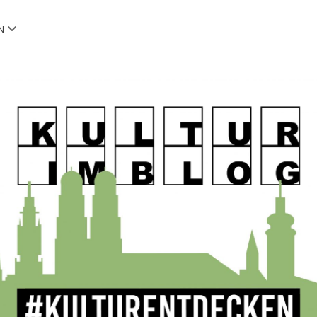
Menü
N
öffnen
OG