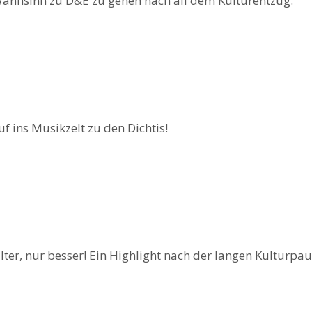
Wahnsinn zu D&E zu gehen nach all dem Kulturentzug.
f ins Musikzelt zu den Dichtis!
lter, nur besser! Ein Highlight nach der langen Kulturpaus