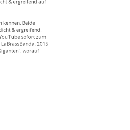
cht & ergreifend auf
m kennen. Beide
icht & ergreifend.
uf YouTube sofort zum
ür LaBrassBanda. 2015
iganten“, worauf