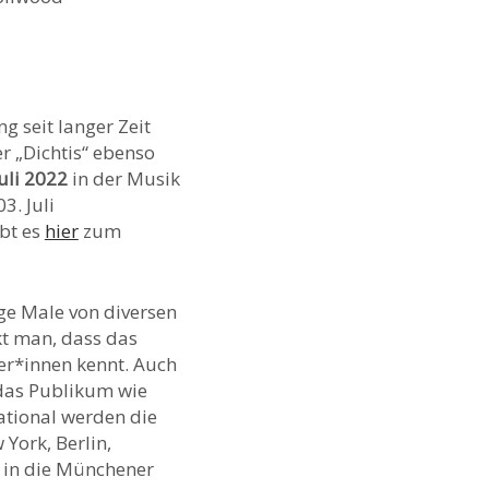
 seit langer Zeit
r „Dichtis“ ebenso
Juli 2022
in der Musik
3. Juli
bt es
hier
zum
ige Male von diversen
kt man, dass das
ler*innen kennt. Auch
n das Publikum wie
ational werden die
 York, Berlin,
k in die Münchener