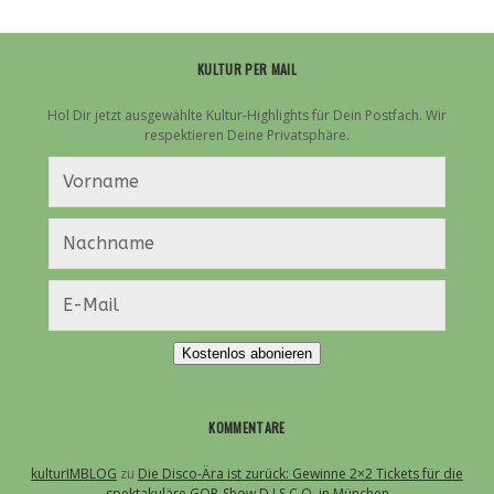
KULTUR PER MAIL
Hol Dir jetzt ausgewählte Kultur-Highlights für Dein Postfach. Wir
respektieren Deine Privatsphäre.
Kostenlos abonieren
KOMMENTARE
kulturIMBLOG
zu
Die Disco-Ära ist zurück: Gewinne 2×2 Tickets für die
spektakuläre GOP-Show D.I.S.C.O. in München