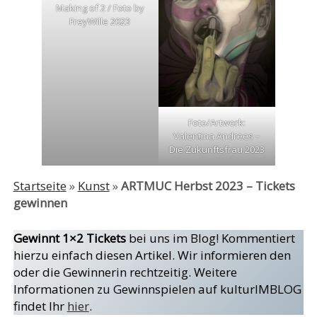
Making of 2 / Foto by
FreyWille 2023
Foto/Artwork:
Valentina Andrees –
Die Zukunftsfrau 2023
Startseite
»
Kunst
»
ARTMUC Herbst 2023 – Tickets
gewinnen
Gewinnt 1×2 Tickets
bei uns im Blog! Kommentiert
hierzu einfach diesen Artikel. Wir informieren den
oder die Gewinnerin rechtzeitig. Weitere
Informationen zu Gewinnspielen auf kulturIMBLOG
findet Ihr
hier
.