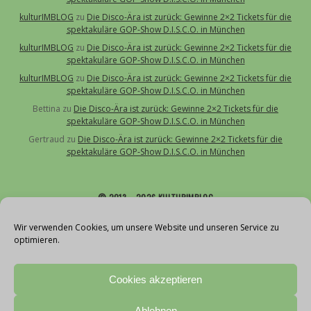
kulturIMBLOG
zu
Die Disco-Ära ist zurück: Gewinne 2×2 Tickets für die
spektakuläre GOP-Show D.I.S.C.O. in München
kulturIMBLOG
zu
Die Disco-Ära ist zurück: Gewinne 2×2 Tickets für die
spektakuläre GOP-Show D.I.S.C.O. in München
kulturIMBLOG
zu
Die Disco-Ära ist zurück: Gewinne 2×2 Tickets für die
spektakuläre GOP-Show D.I.S.C.O. in München
Bettina
zu
Die Disco-Ära ist zurück: Gewinne 2×2 Tickets für die
spektakuläre GOP-Show D.I.S.C.O. in München
Gertraud
zu
Die Disco-Ära ist zurück: Gewinne 2×2 Tickets für die
spektakuläre GOP-Show D.I.S.C.O. in München
© 2013 – 2026 KULTURIMBLOG
Über uns
Wir verwenden Cookies, um unsere Website und unseren Service zu
optimieren.
Kontakt
Impressum
Cookies akzeptieren
Datenschutz
Cookie-Richtlinie (EU)
Ablehnen