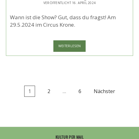
VERÖFFENTLICHT 16. APRIL 2024
Wann ist die Show? Gut, dass du fragst! Am
29.5.2024 im Circus Krone.
OSAN
WEITERLESEN
YARAN
TICKETS
GEWINNEN
Seitennummerierung
1
2
…
6
Nächster
der
Beiträge
KULTUR PER MAIL