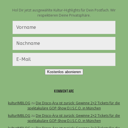
Hol Dir jetzt ausgewählte Kultur-Highlights für Dein Postfach. Wir
respektieren Deine Privatsphäre.
Kostenlos abonieren
KOMMENTARE
kulturIMBLOG
zu
Die Disco-Ära ist zurück: Gewinne 2×2 Tickets für die
spektakuläre GOP-Show D.I.S.C.O. in München
kulturIMBLOG
zu
Die Disco-Ära ist zurück: Gewinne 2×2 Tickets für die
spektakuläre GOP-Show D.I.S.C.O. in München