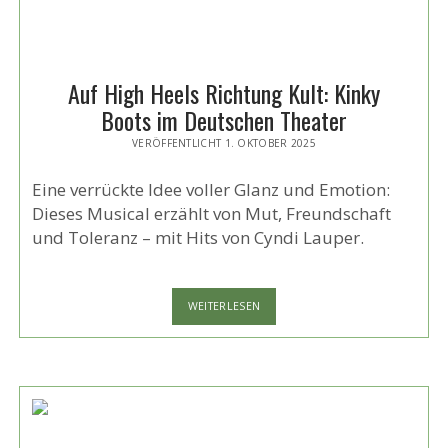
Auf High Heels Richtung Kult: Kinky
Boots im Deutschen Theater
VERÖFFENTLICHT 1. OKTOBER 2025
Eine verrückte Idee voller Glanz und Emotion:
Dieses Musical erzählt von Mut, Freundschaft
und Toleranz – mit Hits von Cyndi Lauper.
AUF
WEITERLESEN
HIGH
HEELS
RICHTUNG
KULT:
KINKY
BOOTS IM
DEUTSCHEN