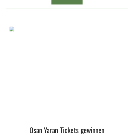
PROGRAMM-
HÖHEPUNKTE
IM
DEUTSCHEN
THEATER
MÜNCHEN
2025
Osan Yaran Tickets gewinnen