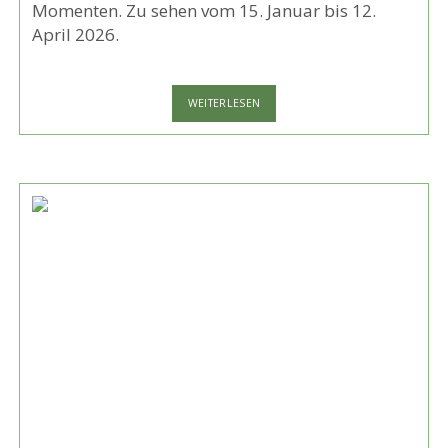
Momenten. Zu sehen vom 15. Januar bis 12.
April 2026.
GOP
WEITERLESEN
MÜNCHEN:
„HOT
SPOT“
–
MODERNE
VARIETÉ-
SHOW