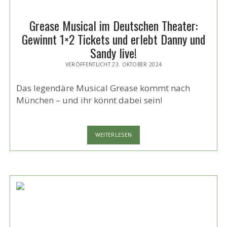
Grease Musical im Deutschen Theater:
Gewinnt 1×2 Tickets und erlebt Danny und
Sandy live!
VERÖFFENTLICHT 23. OKTOBER 2024
Das legendäre Musical Grease kommt nach
München – und ihr könnt dabei sein!
GREASE
WEITERLESEN
MUSICAL
IM
DEUTSCHEN
THEATER:
GEWINNT
1×2
TICKETS
UND
ERLEBT