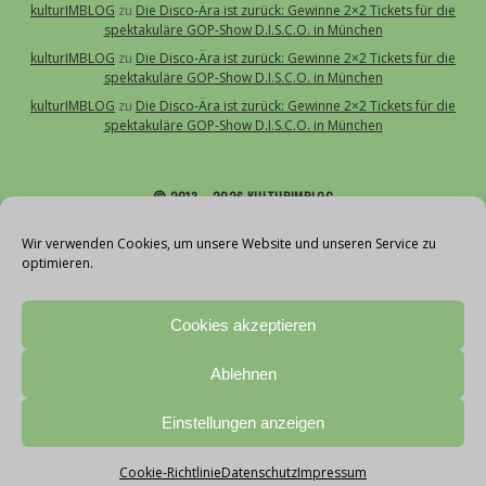
kulturIMBLOG
zu
Die Disco-Ära ist zurück: Gewinne 2×2 Tickets für die
spektakuläre GOP-Show D.I.S.C.O. in München
kulturIMBLOG
zu
Die Disco-Ära ist zurück: Gewinne 2×2 Tickets für die
spektakuläre GOP-Show D.I.S.C.O. in München
kulturIMBLOG
zu
Die Disco-Ära ist zurück: Gewinne 2×2 Tickets für die
spektakuläre GOP-Show D.I.S.C.O. in München
© 2013 – 2026 KULTURIMBLOG
Über uns
Wir verwenden Cookies, um unsere Website und unseren Service zu
optimieren.
Kontakt
Impressum
Cookies akzeptieren
Datenschutz
Cookie-Richtlinie (EU)
Ablehnen
Teilnahmebedingungen Gewinnspiele
With love by vollblut
Einstellungen anzeigen
Cookie-Richtlinie
Datenschutz
Impressum