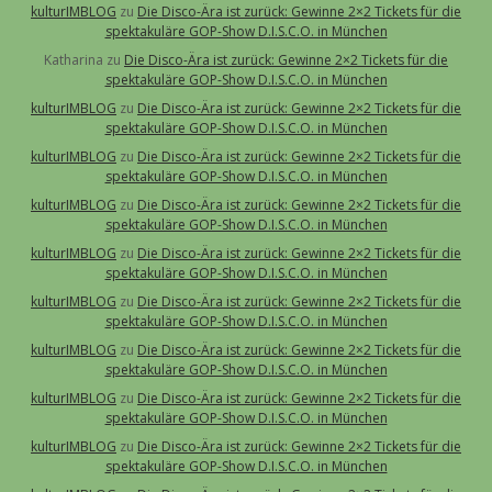
kulturIMBLOG
zu
Die Disco-Ära ist zurück: Gewinne 2×2 Tickets für die
spektakuläre GOP-Show D.I.S.C.O. in München
Katharina
zu
Die Disco-Ära ist zurück: Gewinne 2×2 Tickets für die
spektakuläre GOP-Show D.I.S.C.O. in München
kulturIMBLOG
zu
Die Disco-Ära ist zurück: Gewinne 2×2 Tickets für die
spektakuläre GOP-Show D.I.S.C.O. in München
kulturIMBLOG
zu
Die Disco-Ära ist zurück: Gewinne 2×2 Tickets für die
spektakuläre GOP-Show D.I.S.C.O. in München
kulturIMBLOG
zu
Die Disco-Ära ist zurück: Gewinne 2×2 Tickets für die
spektakuläre GOP-Show D.I.S.C.O. in München
kulturIMBLOG
zu
Die Disco-Ära ist zurück: Gewinne 2×2 Tickets für die
spektakuläre GOP-Show D.I.S.C.O. in München
kulturIMBLOG
zu
Die Disco-Ära ist zurück: Gewinne 2×2 Tickets für die
spektakuläre GOP-Show D.I.S.C.O. in München
kulturIMBLOG
zu
Die Disco-Ära ist zurück: Gewinne 2×2 Tickets für die
spektakuläre GOP-Show D.I.S.C.O. in München
kulturIMBLOG
zu
Die Disco-Ära ist zurück: Gewinne 2×2 Tickets für die
spektakuläre GOP-Show D.I.S.C.O. in München
kulturIMBLOG
zu
Die Disco-Ära ist zurück: Gewinne 2×2 Tickets für die
spektakuläre GOP-Show D.I.S.C.O. in München