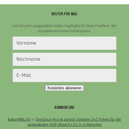
KULTUR PER MAIL
Hol Dir jetzt ausgewählte Kultur-Highlights für Dein Postfach. Wir
respektieren Deine Privatsphäre.
Kostenlos abonieren
KOMMENTARE
kulturIMBLOG
zu
Die Disco-Ära ist zurück: Gewinne 2×2 Tickets für die
spektakuläre GOP-Show D.I.S.C.O. in München