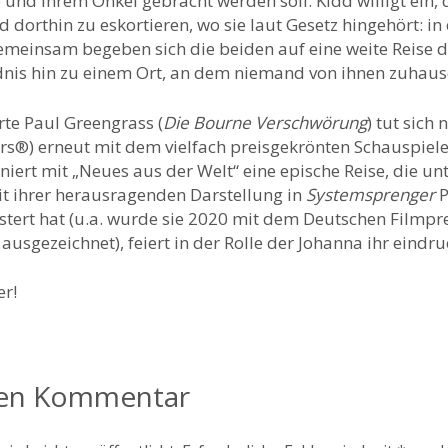
e und ihrem Onkel gebracht werden soll. Kidd willigt ein,
orthin zu eskortieren, wo sie laut Gesetz hingehört: in e
emeinsam begeben sich die beiden auf eine weite Reise d
nis hin zu einem Ort, an dem niemand von ihnen zuhaus
te Paul Greengrass (
Die Bourne Verschwörung
) tut sich
ars®) erneut mit dem vielfach preisgekrönten Schauspie
ert mit „Neues aus der Welt“ eine epische Reise, die unt
it ihrer herausragenden Darstellung in
Systemsprenger
P
tert hat (u.a. wurde sie 2020 mit dem Deutschen Filmprei
ausgezeichnet), feiert in der Rolle der Johanna ihr eindr
er!
nen Kommentar