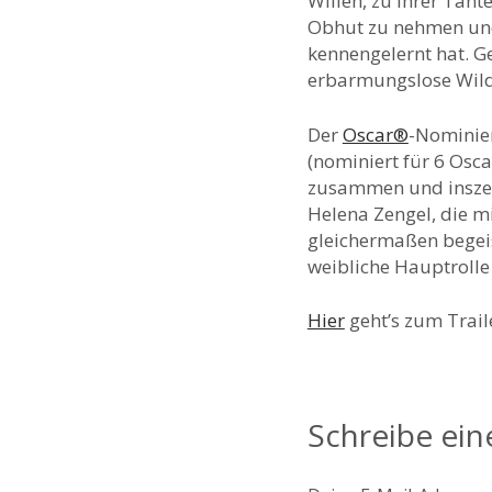
Willen, zu ihrer Tant
Obhut zu nehmen und d
kennengelernt hat. G
erbarmungslose Wild
Der
Oscar®
-Nominier
(nominiert für 6 Osc
zusammen und inszeni
Helena Zengel, die m
gleichermaßen begeis
weibliche Hauptrolle 
Hier
geht’s zum Trail
Schreibe ei