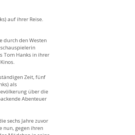
se durch den Westen
gschauspielerin
rs Tom Hanks in ihrer
Kinos.
tändigen Zeit, fünf
nks) als
Bevölkerung über die
 packende Abenteuer
die sechs Jahre zuvor
 nun, gegen ihren