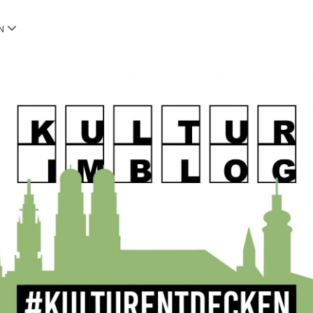
Menü
N
öffnen
OG