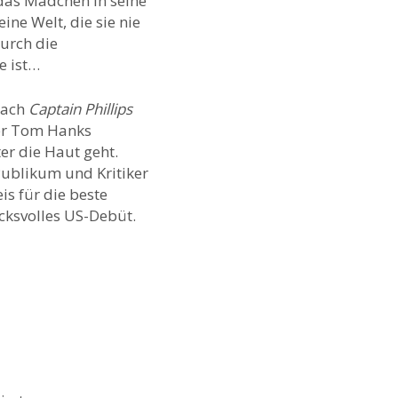
 das Mädchen in seine
ine Welt, die sie nie
urch die
e ist…
 nach
Captain
Phillips
ler Tom Hanks
er die Haut geht.
ublikum und Kritiker
s für die beste
ucksvolles US-Debüt.