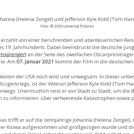
Foto: © 2020 Universal Pictures
 erzählt von einer berührenden und abenteuerlichen Rei
 19. Jahrhunderts. Dabei beeindruckt die deutsche Jun
msprenger
)
an der Seite des zweifachen Oscarpreisträge
lle. Am
07. Januar 2021
kommt der Film in die deutschen 
 Westen der USA noch wild und unwegsam. In dieser unbes
ürgerkriegs, ist der Veteran Jefferson Kyle Kidd (Tom Ha
rwegs. Unermüdlich reist er von Stadt zu Stadt, um die 
n zu informieren: über verheerende Katastrophen sowie
as trifft er auf die zehnjährige Johanna (Helena Zengel), 
der Kiowa aufgenommen und großgezogen wurde und die