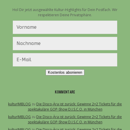
Hol Dir jetzt ausgewählte Kultur-Highlights für Dein Postfach. Wir
respektieren Deine Privatsphäre.
Kostenlos abonieren
KOMMENTARE
kulturIMBLOG
zu
Die Disco-Ära ist zurück: Gewinne 2×2 Tickets für die
spektakuläre GOP-Show D.I.S.C.O. in München
kulturIMBLOG
zu
Die Disco-Ära ist zurück: Gewinne 2×2 Tickets für die
spektakuläre GOP-Show D.I.S.C.O. in München
kulturIMBLOG
zu
Die Disco-Ära ist zurück: Gewinne 2×2 Tickets für die