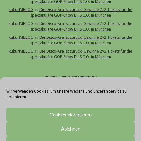
spektakuläre GOP-Show D.I.S.C.O. in München
kulturIMBLOG
zu
Die Disco-Ära ist zurück: Gewinne 2×2 Tickets für die
spektakuläre GOP-Show D.I.S.C.O. in München
kulturIMBLOG
zu
Die Disco-Ära ist zurück: Gewinne 2×2 Tickets für die
spektakuläre GOP-Show D.I.S.C.O. in München
kulturIMBLOG
zu
Die Disco-Ära ist zurück: Gewinne 2×2 Tickets für die
spektakuläre GOP-Show D.I.S.C.O. in München
kulturIMBLOG
zu
Die Disco-Ära ist zurück: Gewinne 2×2 Tickets für die
spektakuläre GOP-Show D.I.S.C.O. in München
© 2013 – 2026 KULTURIMBLOG
Über uns
Wir verwenden Cookies, um unsere Website und unseren Service zu
optimieren.
Kontakt
Impressum
Cookies akzeptieren
Datenschutz
Cookie-Richtlinie (EU)
Ablehnen
Teilnahmebedingungen Gewinnspiele
With love by vollblut