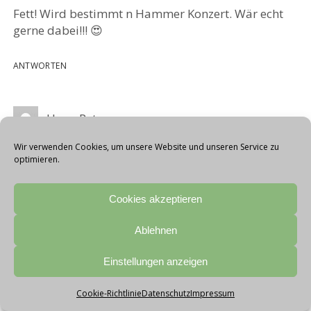
Fett! Wird bestimmt n Hammer Konzert. Wär echt
gerne dabei!!! 😍
ANTWORTEN
Hans-Peter
Wir verwenden Cookies, um unsere Website und unseren Service zu
weil das halt einfach sehr sehr coole Konzerte sind
optimieren.
….
Cookies akzeptieren
ANTWORTEN
Ablehnen
Isa
Einstellungen anzeigen
Cookie-Richtlinie
Datenschutz
Impressum
ich würde die Karten super gern meinem Freund als