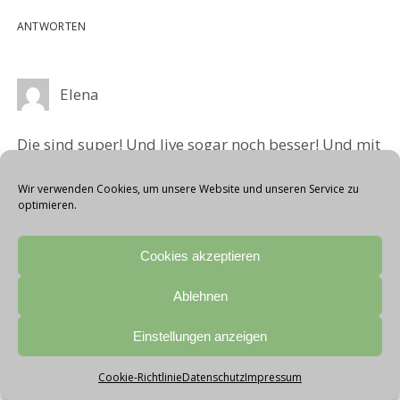
ANTWORTEN
Elena
Die sind super! Und live sogar noch besser! Und mit
gewonnenen Tickets unübertroffen
megagenialbesseralssuper!
Wir verwenden Cookies, um unsere Website und unseren Service zu
optimieren.
ANTWORTEN
Cookies akzeptieren
Ablehnen
Sepp
Einstellungen anzeigen
DAS Konzert dieses Jahres! Und noch dazu beim
wunderbaren Tollwood!
Cookie-Richtlinie
Datenschutz
Impressum