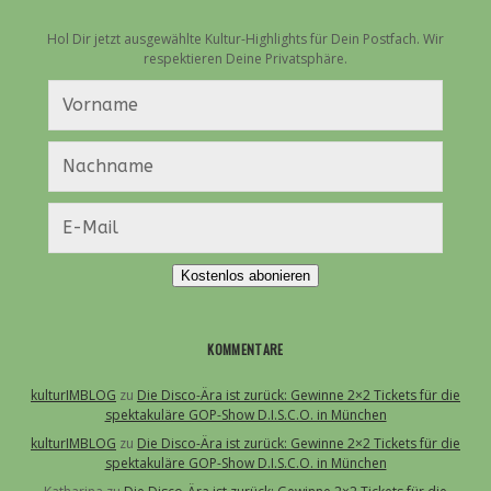
Hol Dir jetzt ausgewählte Kultur-Highlights für Dein Postfach. Wir
respektieren Deine Privatsphäre.
Kostenlos abonieren
KOMMENTARE
kulturIMBLOG
zu
Die Disco-Ära ist zurück: Gewinne 2×2 Tickets für die
spektakuläre GOP-Show D.I.S.C.O. in München
kulturIMBLOG
zu
Die Disco-Ära ist zurück: Gewinne 2×2 Tickets für die
spektakuläre GOP-Show D.I.S.C.O. in München