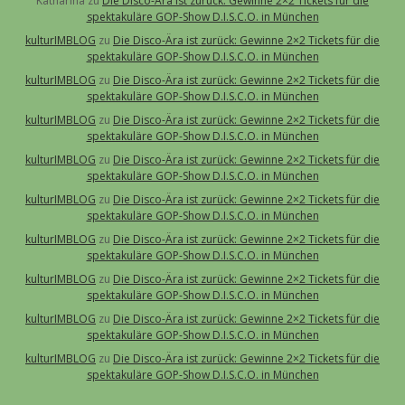
Katharina
zu
Die Disco-Ära ist zurück: Gewinne 2×2 Tickets für die
spektakuläre GOP-Show D.I.S.C.O. in München
kulturIMBLOG
zu
Die Disco-Ära ist zurück: Gewinne 2×2 Tickets für die
spektakuläre GOP-Show D.I.S.C.O. in München
kulturIMBLOG
zu
Die Disco-Ära ist zurück: Gewinne 2×2 Tickets für die
spektakuläre GOP-Show D.I.S.C.O. in München
kulturIMBLOG
zu
Die Disco-Ära ist zurück: Gewinne 2×2 Tickets für die
spektakuläre GOP-Show D.I.S.C.O. in München
kulturIMBLOG
zu
Die Disco-Ära ist zurück: Gewinne 2×2 Tickets für die
spektakuläre GOP-Show D.I.S.C.O. in München
kulturIMBLOG
zu
Die Disco-Ära ist zurück: Gewinne 2×2 Tickets für die
spektakuläre GOP-Show D.I.S.C.O. in München
kulturIMBLOG
zu
Die Disco-Ära ist zurück: Gewinne 2×2 Tickets für die
spektakuläre GOP-Show D.I.S.C.O. in München
kulturIMBLOG
zu
Die Disco-Ära ist zurück: Gewinne 2×2 Tickets für die
spektakuläre GOP-Show D.I.S.C.O. in München
kulturIMBLOG
zu
Die Disco-Ära ist zurück: Gewinne 2×2 Tickets für die
spektakuläre GOP-Show D.I.S.C.O. in München
kulturIMBLOG
zu
Die Disco-Ära ist zurück: Gewinne 2×2 Tickets für die
spektakuläre GOP-Show D.I.S.C.O. in München