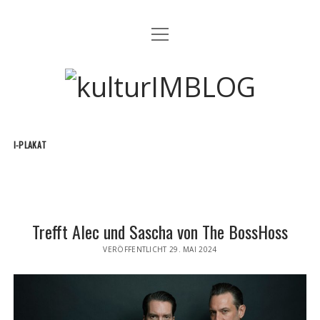
Menü
MUSIK
öffnen
ART
kulturIMBLOG
FILM
EVENT
I-PLAKAT
Menü
GEWINNSPIELE MÜNCHEN
öffnen
TEILNAHMEBEDINGUNGEN GEWINNSPIELE
facebook
instagram
email
Trefft Alec und Sascha von The BossHoss
VERÖFFENTLICHT 29. MAI 2024