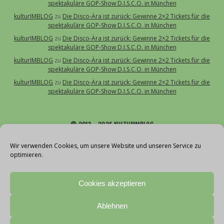
spektakuläre GOP-Show D.I.S.C.O. in München
kulturIMBLOG
zu
Die Disco-Ära ist zurück: Gewinne 2×2 Tickets für die
spektakuläre GOP-Show D.I.S.C.O. in München
kulturIMBLOG
zu
Die Disco-Ära ist zurück: Gewinne 2×2 Tickets für die
spektakuläre GOP-Show D.I.S.C.O. in München
kulturIMBLOG
zu
Die Disco-Ära ist zurück: Gewinne 2×2 Tickets für die
spektakuläre GOP-Show D.I.S.C.O. in München
kulturIMBLOG
zu
Die Disco-Ära ist zurück: Gewinne 2×2 Tickets für die
spektakuläre GOP-Show D.I.S.C.O. in München
© 2013 – 2026 KULTURIMBLOG
Über uns
Wir verwenden Cookies, um unsere Website und unseren Service zu
optimieren.
Kontakt
Impressum
Cookies akzeptieren
Datenschutz
Cookie-Richtlinie (EU)
Ablehnen
Teilnahmebedingungen Gewinnspiele
With love by vollblut