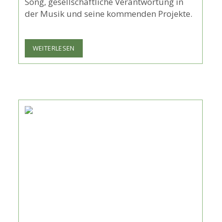
Song, gesellschaftliche Verantwortung in
der Musik und seine kommenden Projekte.
MANKSY
WEITERLESEN
ÜBER
„HÄNSEL
&
GRETEL“:
ZWISCHEN
INDIE-
POP
UND
DER
SCHATTENSEITE
VON
SOCIAL
MEDIA