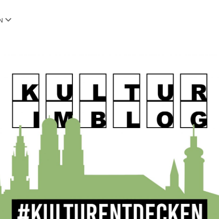
Menü
N
öffnen
OG