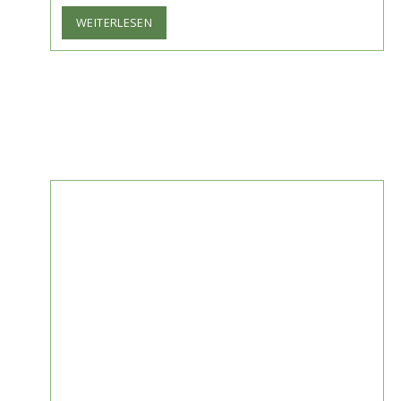
DIE
WEITERLESEN
DISCO-
ÄRA
IST
ZURÜCK:
GEWINNE
2×2
TICKETS
FÜR
DIE
SPEKTAKULÄRE
GOP-
SHOW
D.I.S.C.O.
IN
MÜNCHEN