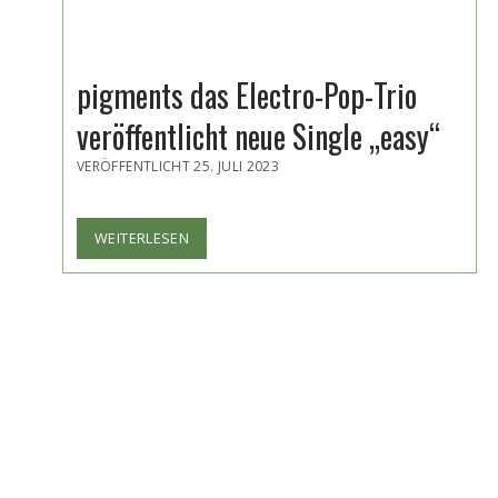
pigments das Electro-Pop-Trio
veröffentlicht neue Single „easy“
VERÖFFENTLICHT 25. JULI 2023
PIGMENTS
WEITERLESEN
DAS
ELECTRO-
POP-
TRIO
VERÖFFENTLICHT
NEUE
SINGLE
„EASY“
Seitennummerierung
der
Beiträge