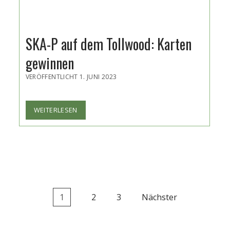
SKA-P auf dem Tollwood: Karten
gewinnen
VERÖFFENTLICHT 1. JUNI 2023
SKA-
WEITERLESEN
P
AUF
DEM
TOLLWOOD:
KARTEN
GEWINNEN
1
2
3
Nächster