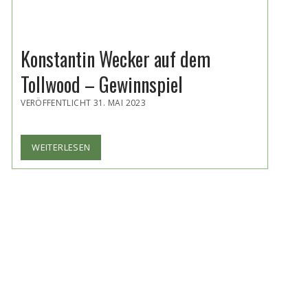
Konstantin Wecker auf dem
Tollwood – Gewinnspiel
VERÖFFENTLICHT 31. MAI 2023
KONSTANTIN
WEITERLESEN
WECKER
AUF
DEM
TOLLWOOD
–
GEWINNSPIEL