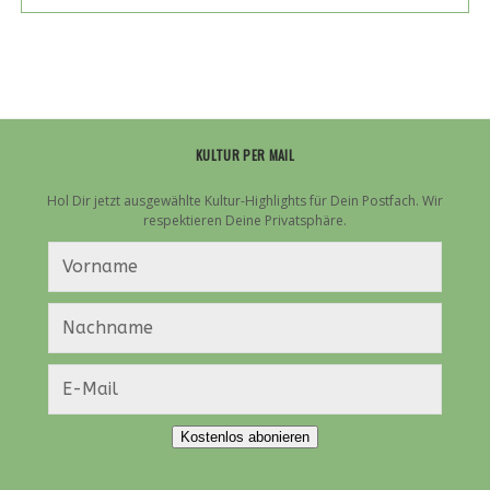
1
X
2
KARTEN
ZU
GEWINNEN!
KULTUR PER MAIL
Hol Dir jetzt ausgewählte Kultur-Highlights für Dein Postfach. Wir
respektieren Deine Privatsphäre.
Kostenlos abonieren