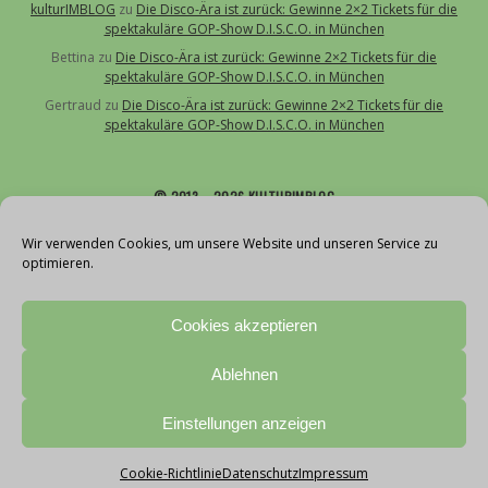
kulturIMBLOG
zu
Die Disco-Ära ist zurück: Gewinne 2×2 Tickets für die
spektakuläre GOP-Show D.I.S.C.O. in München
Bettina
zu
Die Disco-Ära ist zurück: Gewinne 2×2 Tickets für die
spektakuläre GOP-Show D.I.S.C.O. in München
Gertraud
zu
Die Disco-Ära ist zurück: Gewinne 2×2 Tickets für die
spektakuläre GOP-Show D.I.S.C.O. in München
© 2013 – 2026 KULTURIMBLOG
Über uns
Wir verwenden Cookies, um unsere Website und unseren Service zu
optimieren.
Kontakt
Impressum
Cookies akzeptieren
Datenschutz
Cookie-Richtlinie (EU)
Ablehnen
Teilnahmebedingungen Gewinnspiele
With love by vollblut
Einstellungen anzeigen
Cookie-Richtlinie
Datenschutz
Impressum