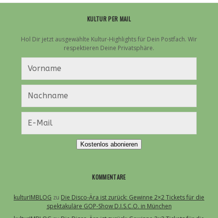
KULTUR PER MAIL
Hol Dir jetzt ausgewählte Kultur-Highlights für Dein Postfach. Wir
respektieren Deine Privatsphäre.
Kostenlos abonieren
KOMMENTARE
kulturIMBLOG
zu
Die Disco-Ära ist zurück: Gewinne 2×2 Tickets für die
spektakuläre GOP-Show D.I.S.C.O. in München