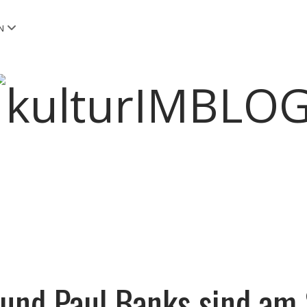
Menü
N
öffnen
kulturIMBLOG
und Paul Banks sind am 