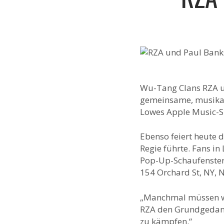
Wu-Tang Clans RZA u
gemeinsame, musikali
Lowes Apple Music-S
Ebenso feiert heute
Regie führte. Fans in
Pop-Up-Schaufensteri
154 Orchard St, NY, 
„Manchmal müssen wir 
RZA den Grundgedanke
zu kämpfen.“