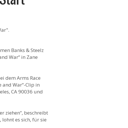
men Banks & Steelz
and War“ in Zane
bei dem Arms Race
e and War“-Clip in
eles, CA 90036 und
r ziehen“, beschreibt
ohnt es sich, für sie