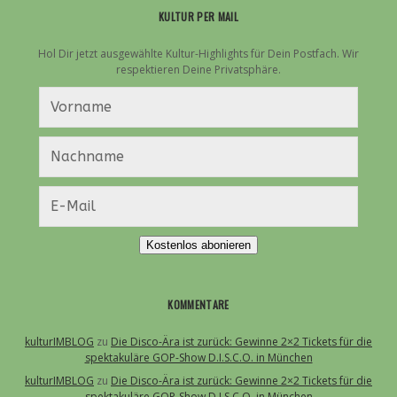
KULTUR PER MAIL
Hol Dir jetzt ausgewählte Kultur-Highlights für Dein Postfach. Wir
respektieren Deine Privatsphäre.
Kostenlos abonieren
KOMMENTARE
kulturIMBLOG
zu
Die Disco-Ära ist zurück: Gewinne 2×2 Tickets für die
spektakuläre GOP-Show D.I.S.C.O. in München
kulturIMBLOG
zu
Die Disco-Ära ist zurück: Gewinne 2×2 Tickets für die
spektakuläre GOP-Show D.I.S.C.O. in München