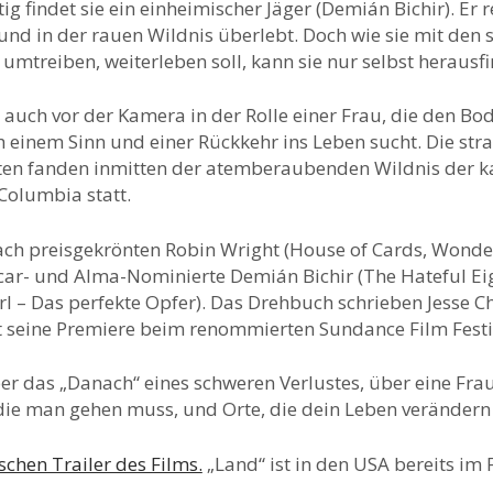
g findet sie ein einheimischer Jäger (Demián Bichir). Er r
 und in der rauen Wildnis überlebt. Doch wie sie mit den
 umtreiben, weiterleben soll, kann sie nur selbst herausf
t auch vor der Kamera in der Rolle einer Frau, die den B
h einem Sinn und einer Rückkehr ins Leben sucht. Die str
iten fanden inmitten der atemberaubenden Wildnis der 
Columbia statt.
lfach preisgekrönten Robin Wright (House of Cards, Wond
ar- und Alma-Nominierte Demián Bichir (The Hateful Ei
rl – Das perfekte Opfer). Das Drehbuch schrieben Jesse 
t seine Premiere beim renommierten Sundance Film Festi
ber das „Danach“ eines schweren Verlustes, über eine Frau,
die man gehen muss, und Orte, die dein Leben verändern
schen Trailer des Films.
„Land“ ist in den USA bereits im 