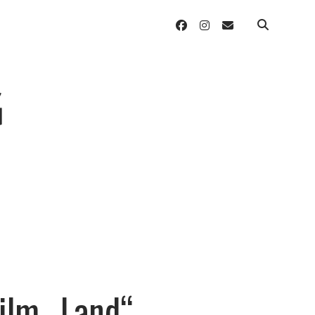
facebook
instagram
email
ilm „Land“