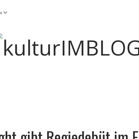
Menü
N
öffnen
kulturIMBLOG
ght gibt Regiedebüt im F