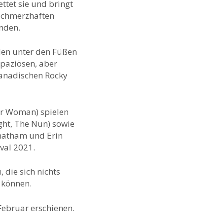
ettet sie und bringt
 schmerzhaften
inden.
oden unter den Füßen
apaziösen, aber
kanadischen Rocky
er Woman) spielen
ght, The Nun) sowie
Chatham und Erin
val 2021.
 die sich nichts
 können.
Februar erschienen.