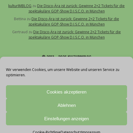
kulturIMBLOG
zu
Die Disco-Ära ist zurück: Gewinne 2×2 Tickets für die
spektakuläre GOP-Show D.I.S.C.O. in München
Bettina
zu
Die Disco-Ära ist zurück: Gewinne 2×2 Tickets für die
spektakuläre GOP-Show D.I.S.C.O. in München
Gertraud
zu
Die Disco-Ära ist zurück: Gewinne 2×2 Tickets für die
spektakuläre GOP-Show D.I.S.C.O. in München
© 2013 – 2026 KULTURIMBLOG
Über uns
Wir verwenden Cookies, um unsere Website und unseren Service zu
optimieren.
Kontakt
Impressum
Cookies akzeptieren
Datenschutz
Cookie-Richtlinie (EU)
Ablehnen
Teilnahmebedingungen Gewinnspiele
With love by vollblut
Einstellungen anzeigen
Cookie-Richtlinie
Datenschutz
Impressum