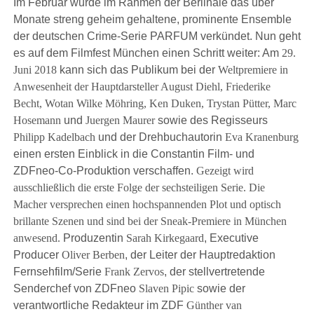
Im Februar wurde im Rahmen der Berlinale das über
Monate streng geheim gehaltene, prominente Ensemble
der deutschen Crime-Serie PARFUM verkündet. Nun geht
es auf dem Filmfest München einen Schritt weiter: Am
29.
Juni 2018
kann sich das Publikum bei der
Weltpremiere in
Anwesenheit der Hauptdarsteller August Diehl, Friederike
Becht, Wotan Wilke Möhring, Ken Duken, Trystan Pütter, Marc
Hosemann
und
Juergen Maurer
sowie des Regisseurs
Philipp Kadelbach
und der Drehbuchautorin
Eva Kranenburg
einen ersten Einblick in die Constantin Film- und
ZDFneo-Co-Produktion verschaffen.
G
ezeigt wird
ausschließlich die erste Folge der sechsteiligen Serie. Die
Macher versprechen einen hochspannenden Plot und optisch
brillante Szenen und sind bei der Sneak-Premiere in München
anwesend.
Produzentin
Sarah Kirkegaard
, Executive
Producer
Oliver Berben
, der Leiter der Hauptredaktion
Fernsehfilm/Serie
Frank Zervos
, der stellvertretende
Senderchef von ZDFneo
Slaven Pipic
sowie der
verantwortliche Redakteur im ZDF
Günther van