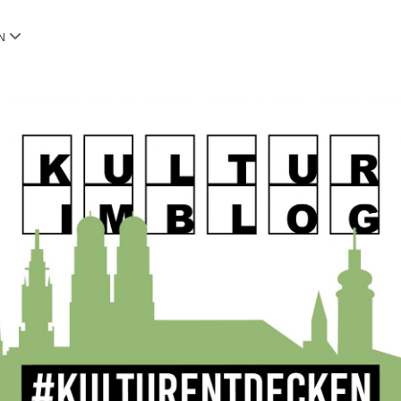
Menü
N
öffnen
OG