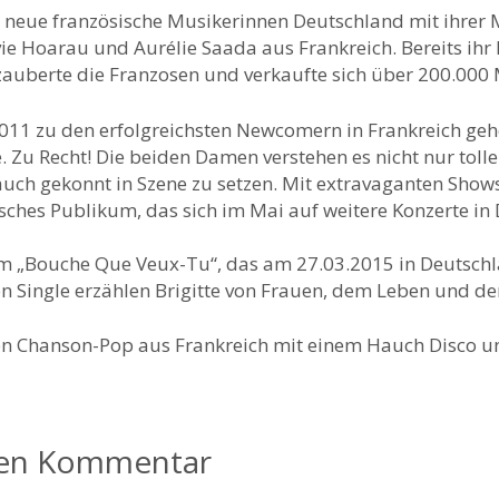
 neue französische Musikerinnen Deutschland mit ihrer 
lvie Hoarau und Aurélie Saada aus Frankreich. Bereits ihr 
zauberte die Franzosen und verkaufte sich über 200.000 
11 zu den erfolgreichsten Newcomern in Frankreich gehö
 Zu Recht! Die beiden Damen verstehen es nicht nur tolle
auch gekonnt in Szene zu setzen. Mit extravaganten Show
tsches Publikum, das sich im Mai auf weitere Konzerte in
 „Bouche Que Veux-Tu“, das am 27.03.2015 in Deutschla
n Single erzählen Brigitte von Frauen, dem Leben und d
en Chanson-Pop aus Frankreich mit einem Hauch Disco u
nen Kommentar