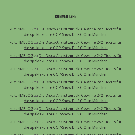
KOMMENTARE
kulturIMBLOG
zu
Die Disco-Ära ist zurück: Gewinne 2×2 Tickets für
die spektakuläre GOP-Show D.I.S.C.O. in München
kulturIMBLOG
zu
Die Disco-Ära ist zurück: Gewinne 2×2 Tickets für
die spektakuläre GOP-Show D.I.S.C.O. in München
kulturIMBLOG
zu
Die Disco-Ära ist zurück: Gewinne 2×2 Tickets für
die spektakuläre GOP-Show D.I.S.C.O. in München
kulturIMBLOG
zu
Die Disco-Ära ist zurück: Gewinne 2×2 Tickets für
die spektakuläre GOP-Show D.I.S.C.O. in München
kulturIMBLOG
zu
Die Disco-Ära ist zurück: Gewinne 2×2 Tickets für
die spektakuläre GOP-Show D.I.S.C.O. in München
kulturIMBLOG
zu
Die Disco-Ära ist zurück: Gewinne 2×2 Tickets für
die spektakuläre GOP-Show D.I.S.C.O. in München
kulturIMBLOG
zu
Die Disco-Ära ist zurück: Gewinne 2×2 Tickets für
die spektakuläre GOP-Show D.I.S.C.O. in München
kulturIMBLOG
zu
Die Disco-Ära ist zurück: Gewinne 2×2 Tickets für
die spektakuläre GOP-Show D.I.S.C.O. in München