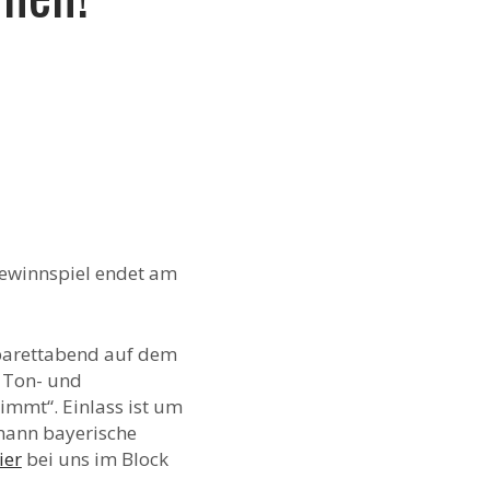
Gewinnspiel endet am
abarettabend auf dem
r Ton- und
immt“. Einlass ist um
dmann bayerische
ier
bei uns im Block