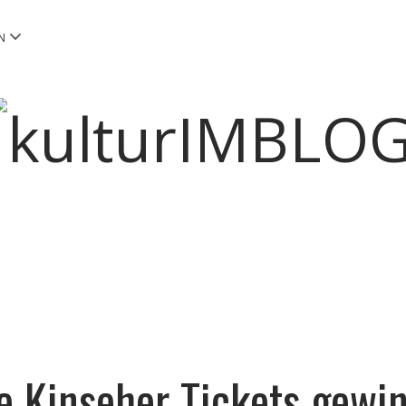
Menü
N
öffnen
kulturIMBLOG
e Kinseher Tickets gewi