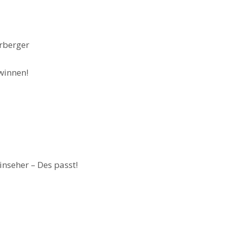
rberger
ewinnen!
inseher – Des passt!