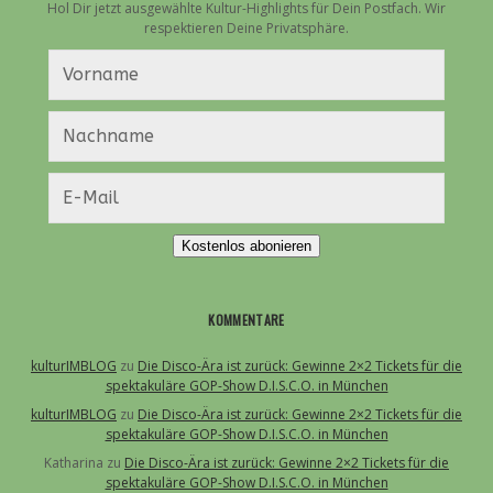
Hol Dir jetzt ausgewählte Kultur-Highlights für Dein Postfach. Wir
respektieren Deine Privatsphäre.
Kostenlos abonieren
KOMMENTARE
kulturIMBLOG
zu
Die Disco-Ära ist zurück: Gewinne 2×2 Tickets für die
spektakuläre GOP-Show D.I.S.C.O. in München
kulturIMBLOG
zu
Die Disco-Ära ist zurück: Gewinne 2×2 Tickets für die
spektakuläre GOP-Show D.I.S.C.O. in München
Katharina
zu
Die Disco-Ära ist zurück: Gewinne 2×2 Tickets für die
spektakuläre GOP-Show D.I.S.C.O. in München