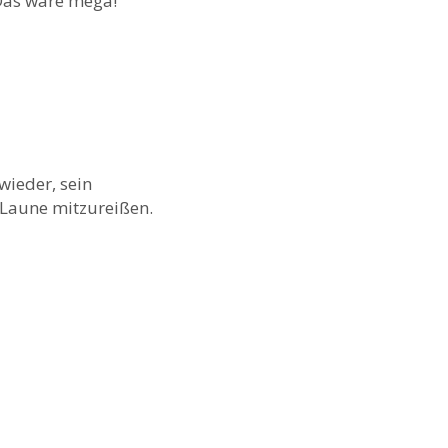
 Das wäre mega!
wieder, sein
 Laune mitzureißen.