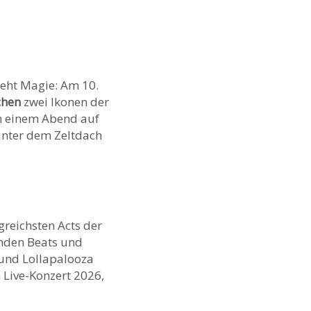
teht Magie: Am 10.
chen
zwei Ikonen der
n einem Abend auf
unter dem Zeltdach
greichsten Acts der
enden Beats und
 und Lollapalooza
 Live-Konzert 2026,