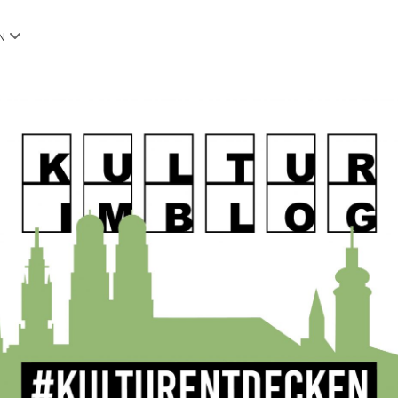
Menü
N
öffnen
OG