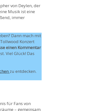
opher von Deylen, der
eine Musik ist eine
eßend, immer
eben? Dann mach mit
r Tollwood Konzert
sse einen Kommentar
. Viel Glück! Das
nchen
zu entdecken.
nis für Fans von
angräume – gemeinsam