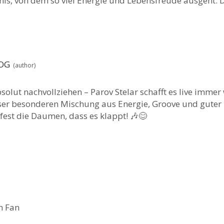
nis, von dem so viel Energie und Lebensfreude ausgeht.
LOG
olut nachvollziehen – Parov Stelar schafft es live immer 
ser besonderen Mischung aus Energie, Groove und guter
fest die Daumen, dass es klappt! 🎶😊
n Fan