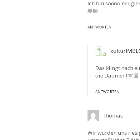
Ich bin soooo neugi
🫶🏼
ANTWORTEN
kulturIMB
Das klingt nach e
die Daumen! 🫶🏼
ANTWORTEN
Thomas
Wir würden uns riesig