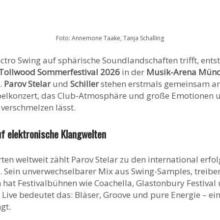
Foto: Annemone Taake, Tanja Schalling
tro Swing auf sphärische Soundlandschaften trifft, ents
Tollwood Sommerfestival 2026
in der
Musik-Arena Mün
.
Parov Stelar
und
Schiller
stehen erstmals gemeinsam a
pelkonzert, das Club-Atmosphäre und große Emotionen 
verschmelzen lässt.
auf elektronische Klangwelten
en weltweit zählt Parov Stelar zu den international erfol
. Sein unverwechselbarer Mix aus Swing-Samples, treib
n hat Festivalbühnen wie Coachella, Glastonbury Festival
Live bedeutet das: Bläser, Groove und pure Energie – ein
gt.