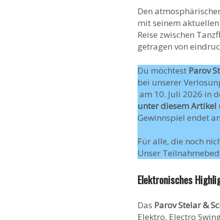
Den atmosphärischen 
mit seinem aktuelle
Reise zwischen Tanzf
getragen von eindruc
Du möchtest
Parov St
bei unserer Verlosung
am 10. Juli 2026 in 
unter diesem Artikel
Gewinnspiel endet a
Für alle, die noch ni
Unser Teilnahmebed
Elektronisches Highl
Das
Parov Stelar & S
Elektro, Electro Swi