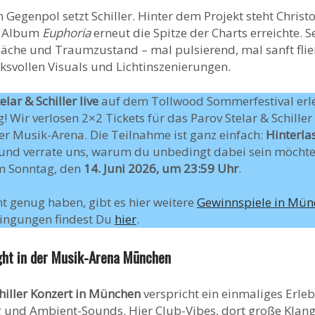
Gegenpol setzt Schiller. Hinter dem Projekt steht Christ
n Album
Euphoria
erneut die Spitze der Charts erreichte. S
läche und Traumzustand – mal pulsierend, mal sanft fli
ksvollen Visuals und Lichtinszenierungen.
elar & Schiller live
auf dem Tollwood Sommerfestival erl
! Wir verlosen 2×2 Tickets für das Parov Stelar & Schille
der Musik-Arena. Die Teilnahme ist ganz einfach:
Hinterla
und verrate uns, warum du unbedingt dabei sein möchtest
m Sonntag, den
14. Juni 2026, um 23:59 Uhr
.
cht genug haben, gibt es hier weitere
Gewinnspiele in Mü
ingungen findest Du
hier
.
ight in der Musik-Arena München
chiller Konzert in München
verspricht ein einmaliges Erleb
ng und Ambient-Sounds. Hier Club-Vibes, dort große Kl