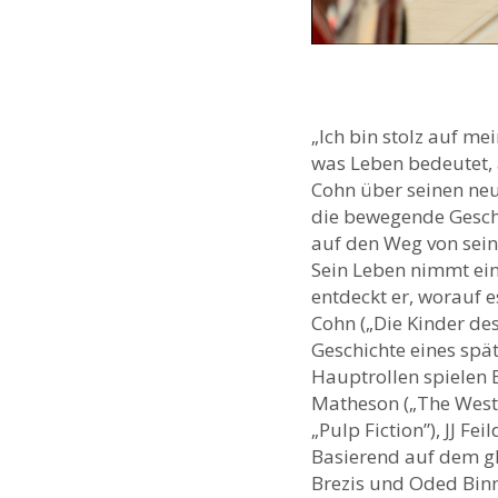
„Ich bin stolz auf m
was Leben bedeutet, 
Cohn über seinen neu
die bewegende Geschi
auf den Weg von sein
Sein Leben nimmt ein
entdeckt er, worauf
Cohn („Die Kinder des
Geschichte eines spä
Hauptrollen spielen B
Matheson („The West 
„Pulp Fiction”), JJ Fe
Basierend auf dem g
Brezis und Oded Binnu