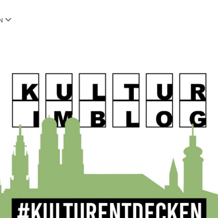
Menü
N
öffnen
OG