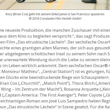
Rory (Brian Cox) geht mit seinem Enkel Jamie in San Francisco spazieren
© 2018 Constantin Film Verleih GmbH
eine neueste Produktion, die manchen Zuschauer mit einem
aus dem Kino zu begleiten verspricht.“, das sagt Produz
en Film „Das etruskische Lächeln“. Der sechsfache Osca
chte eines grantigen alten Mannes, der sich aus gesund
er abgelegenen schottischen Insel zu seinem Sohn nach S
e unerwartete Wendung durch die Liebe zu seinem kleine
 es im Leben wirklich ankommt. Dem sechsfachen Oscar®
 Monsieur Mathieu“, „Central Station“) ist es gelungen, f
ten Glücks eine beeindruckende Riege von Schauspielern 
rian Cox („Churchill“, „Match Point“), Thora Birch („Amer
Wing – Im Zentrum der Macht”), Rosanna Arquette („Kei
ild („Captain America: The First Avenger”), Peter Coyote („Gi
leichnamigen Roman von José Luis Sampedro haben Reg
n „Das etruskische Lächeln“ in Szene gesetzt. Für die Ka