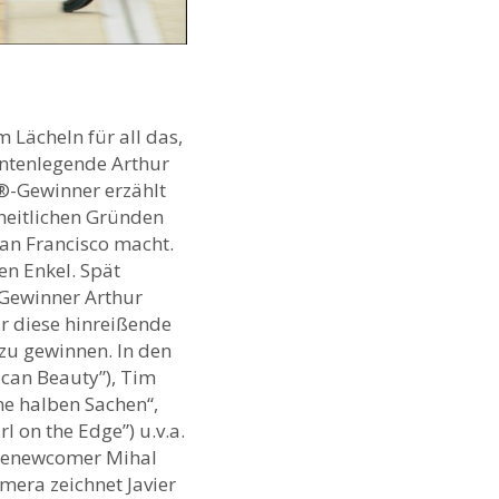
 Lächeln für all das,
entenlegende Arthur
r®-Gewinner erzählt
heitlichen Gründen
an Francisco macht.
n Enkel. Spät
-Gewinner Arthur
ür diese hinreißende
zu gewinnen. In den
ican Beauty”), Tim
ne halben Sachen“,
rl on the Edge”) u.v.a.
ienewcomer Mihal
mera zeichnet Javier