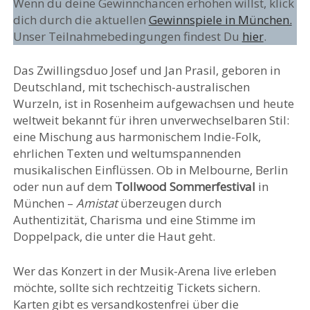
Wenn du deine Gewinnchancen erhöhen willst, klick
dich durch die aktuellen
Gewinnspiele in München.
Unser Teilnahmebedingungen findest Du
hier
.
Das Zwillingsduo Josef und Jan Prasil, geboren in
Deutschland, mit tschechisch-australischen
Wurzeln, ist in Rosenheim aufgewachsen und heute
weltweit bekannt für ihren unverwechselbaren Stil:
eine Mischung aus harmonischem Indie-Folk,
ehrlichen Texten und weltumspannenden
musikalischen Einflüssen. Ob in Melbourne, Berlin
oder nun auf dem
Tollwood Sommerfestival
in
München –
Amistat
überzeugen durch
Authentizität, Charisma und eine Stimme im
Doppelpack, die unter die Haut geht.
Wer das Konzert in der Musik-Arena live erleben
möchte, sollte sich rechtzeitig Tickets sichern.
Karten gibt es versandkostenfrei über die