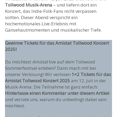
Tollwood Musik-Arena
– und liefern dort ein
Konzert, das Indie-Folk-Fans nicht verpassen
sollten. Dieser Abend verspricht ein
hochemotionales Live-Erlebnis mit
Gänsehautmomenten und musikalischer Tiefe.
Gewinne Tickets für das Amistat Tollwood Konzert
2025!
Du möchtest
Amistat
live auf dem Tollwood
Sommerfestival erleben? Dann mach mit bei
unserer Verlosung! Wir verlosen
1×2 Tickets für das
Amistat Tollwood Konzert 2025
am 12. Juli in der
Musik-Arena. Die Teilnahme ist ganz einfach:
Hinterlasse einen Kommentar unter diesem Artikel
und verrate uns, warum du unbedingt dabei sein
möchtest.