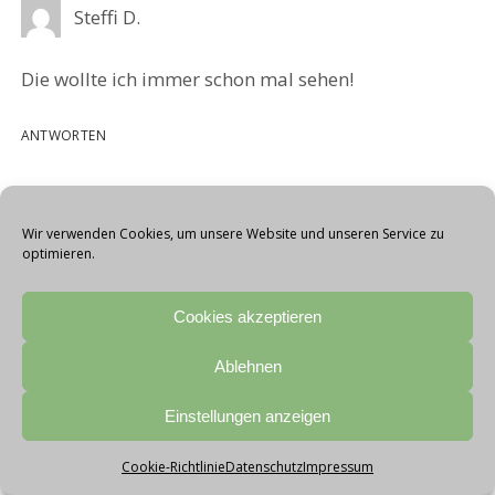
Steffi D.
Die wollte ich immer schon mal sehen!
ANTWORTEN
Barbara
Wir verwenden Cookies, um unsere Website und unseren Service zu
optimieren.
Auja
Cookies akzeptieren
ANTWORTEN
Ablehnen
Schreibe einen Kommentar
Einstellungen anzeigen
Deine E-Mail-Adresse wird nicht veröffentlicht.
Cookie-Richtlinie
Datenschutz
Impressum