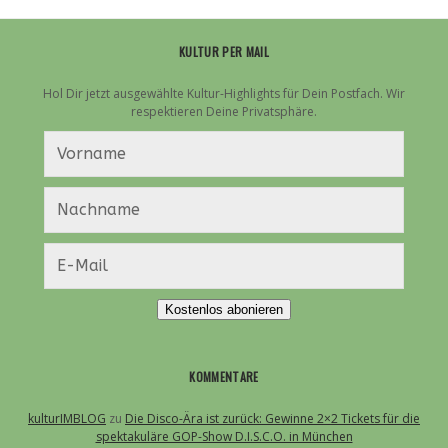
KULTUR PER MAIL
Hol Dir jetzt ausgewählte Kultur-Highlights für Dein Postfach. Wir
respektieren Deine Privatsphäre.
Kostenlos abonieren
KOMMENTARE
kulturIMBLOG
zu
Die Disco-Ära ist zurück: Gewinne 2×2 Tickets für die
spektakuläre GOP-Show D.I.S.C.O. in München