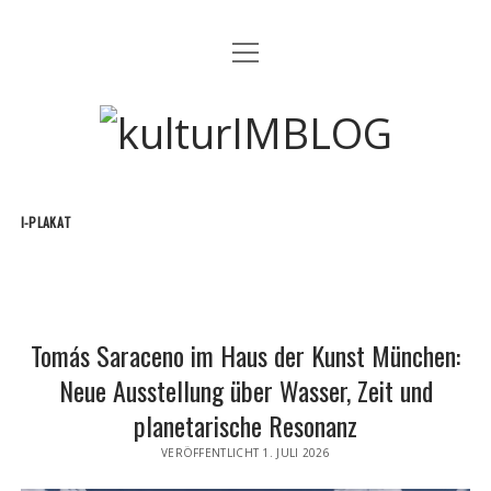
Menü
MUSIK
öffnen
ART
kulturIMBLOG
FILM
EVENT
I-PLAKAT
Menü
GEWINNSPIELE MÜNCHEN
öffnen
TEILNAHMEBEDINGUNGEN GEWINNSPIELE
facebook
instagram
email
Tomás Saraceno im Haus der Kunst München:
Neue Ausstellung über Wasser, Zeit und
planetarische Resonanz
VERÖFFENTLICHT 1. JULI 2026