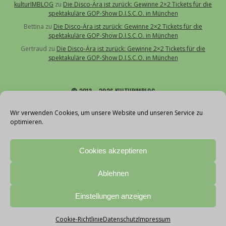
kulturIMBLOG
zu
Die Disco-Ära ist zurück: Gewinne 2×2 Tickets für die
spektakuläre GOP-Show D.I.S.C.O. in München
Bettina
zu
Die Disco-Ära ist zurück: Gewinne 2×2 Tickets für die
spektakuläre GOP-Show D.I.S.C.O. in München
Gertraud
zu
Die Disco-Ära ist zurück: Gewinne 2×2 Tickets für die
spektakuläre GOP-Show D.I.S.C.O. in München
© 2013 – 2026 KULTURIMBLOG
Über uns
Wir verwenden Cookies, um unsere Website und unseren Service zu
optimieren.
Kontakt
Impressum
Cookies akzeptieren
Datenschutz
Cookie-Richtlinie (EU)
Ablehnen
Teilnahmebedingungen Gewinnspiele
With love by vollblut
Einstellungen anzeigen
Cookie-Richtlinie
Datenschutz
Impressum