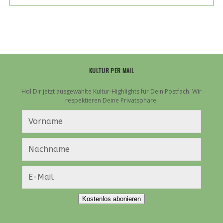
BIRKENBERGER
ZUM
„REHRAGOUT-
RENDEZVOUS“
KULTUR PER MAIL
Hol Dir jetzt ausgewählte Kultur-Highlights für Dein Postfach. Wir
respektieren Deine Privatsphäre.
Kostenlos abonieren