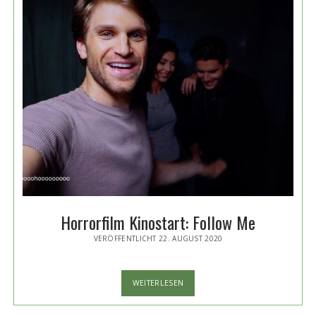
Horrorfilm Kinostart: Follow Me
VERÖFFENTLICHT 22. AUGUST 2020
HORRORFILM
WEITERLESEN
KINOSTART:
FOLLOW