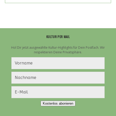
HÖRSTURZ“:
JANNER
MIT
NEUEM
ALBUM
ZURÜCK
KULTUR PER MAIL
Hol Dir jetzt ausgewählte Kultur-Highlights für Dein Postfach. Wir
respektieren Deine Privatsphäre.
Kostenlos abonieren