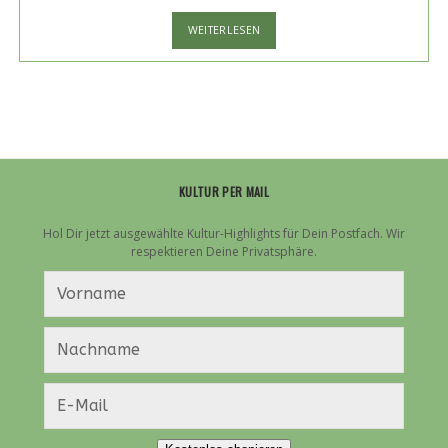
WATCH
WEITERLESEN
ME
IF
YOU
CAN
KULTUR PER MAIL
Hol Dir jetzt ausgewählte Kultur-Highlights für Dein Postfach. Wir
respektieren Deine Privatsphäre.