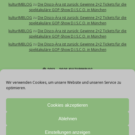
kulturIMBLOG
zu
Die Disco-Ära ist zurück: Gewinne 2×2 Tickets für die
spektakuläre GOP-Show D.I.S.C.O. in München
kulturIMBLOG
zu
Die Disco-Ära ist zurück: Gewinne 2×2 Tickets für die
spektakuläre GOP-Show D.I.S.C.O. in München
kulturIMBLOG
zu
Die Disco-Ära ist zurück: Gewinne 2×2 Tickets für die
spektakuläre GOP-Show D.I.S.C.O. in München
kulturIMBLOG
zu
Die Disco-Ära ist zurück: Gewinne 2×2 Tickets für die
spektakuläre GOP-Show D.I.S.C.O. in München
© 2013 – 2026 KULTURIMBLOG
Über uns
Wir verwenden Cookies, um unsere Website und unseren Service zu
optimieren.
Kontakt
Impressum
Cookies akzeptieren
Datenschutz
Cookie-Richtlinie (EU)
Ablehnen
Teilnahmebedingungen Gewinnspiele
With love by vollblut
Einstellungen anzeigen