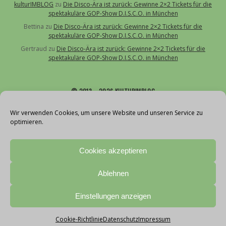
kulturIMBLOG
zu
Die Disco-Ära ist zurück: Gewinne 2×2 Tickets für die
spektakuläre GOP-Show D.I.S.C.O. in München
Bettina
zu
Die Disco-Ära ist zurück: Gewinne 2×2 Tickets für die
spektakuläre GOP-Show D.I.S.C.O. in München
Gertraud
zu
Die Disco-Ära ist zurück: Gewinne 2×2 Tickets für die
spektakuläre GOP-Show D.I.S.C.O. in München
© 2013 – 2026 KULTURIMBLOG
Über uns
Wir verwenden Cookies, um unsere Website und unseren Service zu
optimieren.
Kontakt
Impressum
Cookies akzeptieren
Datenschutz
Cookie-Richtlinie (EU)
Ablehnen
Teilnahmebedingungen Gewinnspiele
With love by vollblut
Einstellungen anzeigen
Cookie-Richtlinie
Datenschutz
Impressum