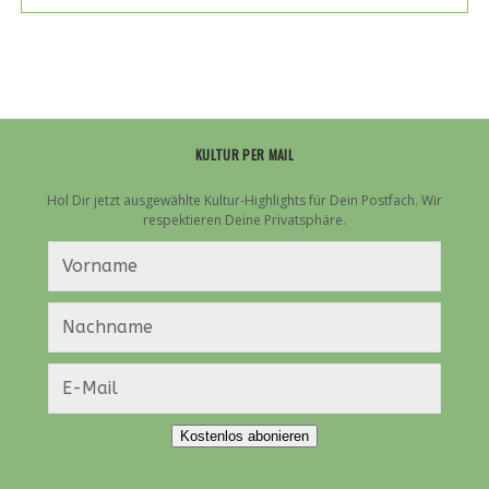
VIER
AUF
DEM
TOLLWOOD:
KARTEN
GEWINNEN
KULTUR PER MAIL
Hol Dir jetzt ausgewählte Kultur-Highlights für Dein Postfach. Wir
respektieren Deine Privatsphäre.
Kostenlos abonieren