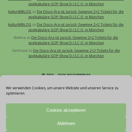
spektakuläre GOP-Show D.I.S.C.O. in München
kulturIMBLOG
zu
Die Disco-Ära ist zurück: Gewinne 2×2 Tickets für die
spektakuläre GOP-Show D.I.S.C.O. in München
kulturIMBLOG
zu
Die Disco-Ära ist zurück: Gewinne 2×2 Tickets für die
spektakuläre GOP-Show D.I.S.C.O. in München
Bettina
zu
Die Disco-Ära ist zurück: Gewinne 2×2 Tickets für die
spektakuläre GOP-Show D.I.S.C.O. in München
Gertraud
zu
Die Disco-Ära ist zurück: Gewinne 2×2 Tickets für die
spektakuläre GOP-Show D.I.S.C.O. in München
© 2013 – 2026 KULTURIMBLOG
Über uns
Wir verwenden Cookies, um unsere Website und unseren Service zu
optimieren.
Kontakt
Impressum
Cookies akzeptieren
Datenschutz
Cookie-Richtlinie (EU)
Ablehnen
Teilnahmebedingungen Gewinnspiele