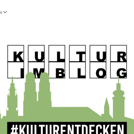
Menü
N
öffnen
OG