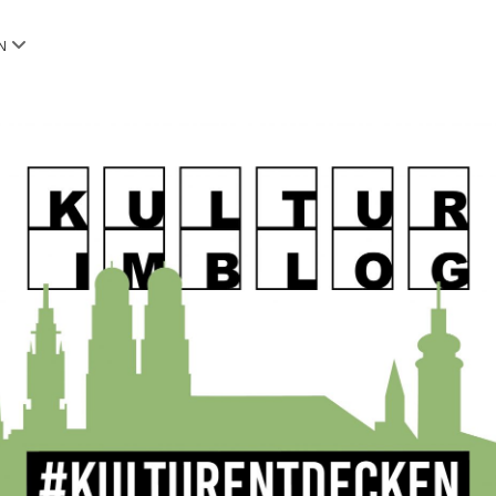
Menü
N
öffnen
OG