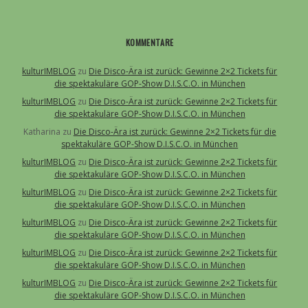
KOMMENTARE
kulturIMBLOG
zu
Die Disco-Ära ist zurück: Gewinne 2×2 Tickets für
die spektakuläre GOP-Show D.I.S.C.O. in München
kulturIMBLOG
zu
Die Disco-Ära ist zurück: Gewinne 2×2 Tickets für
die spektakuläre GOP-Show D.I.S.C.O. in München
Katharina
zu
Die Disco-Ära ist zurück: Gewinne 2×2 Tickets für die
spektakuläre GOP-Show D.I.S.C.O. in München
kulturIMBLOG
zu
Die Disco-Ära ist zurück: Gewinne 2×2 Tickets für
die spektakuläre GOP-Show D.I.S.C.O. in München
kulturIMBLOG
zu
Die Disco-Ära ist zurück: Gewinne 2×2 Tickets für
die spektakuläre GOP-Show D.I.S.C.O. in München
kulturIMBLOG
zu
Die Disco-Ära ist zurück: Gewinne 2×2 Tickets für
die spektakuläre GOP-Show D.I.S.C.O. in München
kulturIMBLOG
zu
Die Disco-Ära ist zurück: Gewinne 2×2 Tickets für
die spektakuläre GOP-Show D.I.S.C.O. in München
kulturIMBLOG
zu
Die Disco-Ära ist zurück: Gewinne 2×2 Tickets für
die spektakuläre GOP-Show D.I.S.C.O. in München