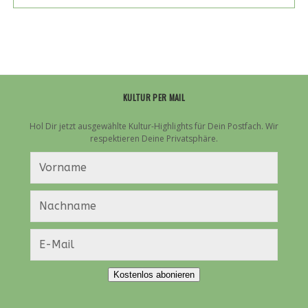
UND
MESSEN
AUF
DER
„ROTEN
LISTE“
KULTUR PER MAIL
Hol Dir jetzt ausgewählte Kultur-Highlights für Dein Postfach. Wir
respektieren Deine Privatsphäre.
Kostenlos abonieren