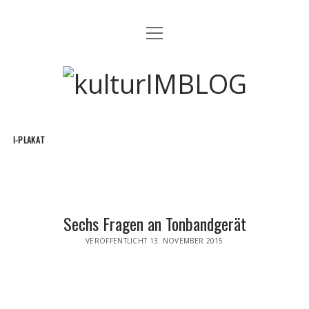
Menü
MUSIK
öffnen
ART
kulturIMBLOG
FILM
EVENT
I-PLAKAT
Menü
GEWINNSPIELE MÜNCHEN
öffnen
TEILNAHMEBEDINGUNGEN GEWINNSPIELE
facebook
instagram
email
Sechs Fragen an Tonbandgerät
VERÖFFENTLICHT 13. NOVEMBER 2015