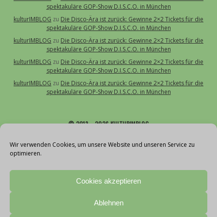
spektakuläre GOP-Show D.I.S.C.O. in München
kulturIMBLOG
zu
Die Disco-Ära ist zurück: Gewinne 2×2 Tickets für die
spektakuläre GOP-Show D.I.S.C.O. in München
kulturIMBLOG
zu
Die Disco-Ära ist zurück: Gewinne 2×2 Tickets für die
spektakuläre GOP-Show D.I.S.C.O. in München
kulturIMBLOG
zu
Die Disco-Ära ist zurück: Gewinne 2×2 Tickets für die
spektakuläre GOP-Show D.I.S.C.O. in München
kulturIMBLOG
zu
Die Disco-Ära ist zurück: Gewinne 2×2 Tickets für die
spektakuläre GOP-Show D.I.S.C.O. in München
© 2013 – 2026 KULTURIMBLOG
Über uns
Wir verwenden Cookies, um unsere Website und unseren Service zu
optimieren.
Kontakt
Impressum
Cookies akzeptieren
Datenschutz
Cookie-Richtlinie (EU)
Ablehnen
Teilnahmebedingungen Gewinnspiele