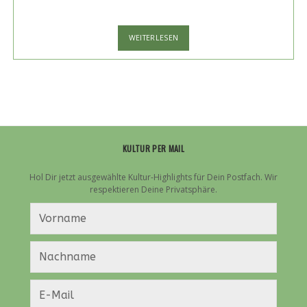
FÜR
WEITERLESEN
EUCH
ENTDECKT:
TUSKS
UND
IHR
NEUES
ALBUM
„GOLD“
KULTUR PER MAIL
Hol Dir jetzt ausgewählte Kultur-Highlights für Dein Postfach. Wir
respektieren Deine Privatsphäre.