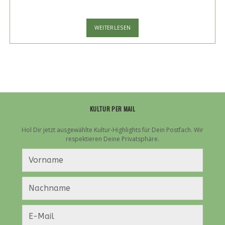
FÜR
WEITERLESEN
EUCH
ENTDECKT:
TUSKS
UND
IHR
NEUES
ALBUM
„GOLD“
KULTUR PER MAIL
Hol Dir jetzt ausgewählte Kultur-Highlights für Dein Postfach. Wir
respektieren Deine Privatsphäre.