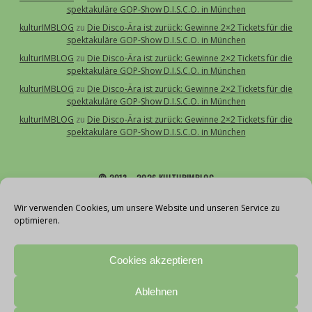
spektakuläre GOP-Show D.I.S.C.O. in München
kulturIMBLOG
zu
Die Disco-Ära ist zurück: Gewinne 2×2 Tickets für die
spektakuläre GOP-Show D.I.S.C.O. in München
kulturIMBLOG
zu
Die Disco-Ära ist zurück: Gewinne 2×2 Tickets für die
spektakuläre GOP-Show D.I.S.C.O. in München
kulturIMBLOG
zu
Die Disco-Ära ist zurück: Gewinne 2×2 Tickets für die
spektakuläre GOP-Show D.I.S.C.O. in München
kulturIMBLOG
zu
Die Disco-Ära ist zurück: Gewinne 2×2 Tickets für die
spektakuläre GOP-Show D.I.S.C.O. in München
© 2013 – 2026 KULTURIMBLOG
Über uns
Wir verwenden Cookies, um unsere Website und unseren Service zu
optimieren.
Kontakt
Impressum
Cookies akzeptieren
Datenschutz
Cookie-Richtlinie (EU)
Ablehnen
Teilnahmebedingungen Gewinnspiele