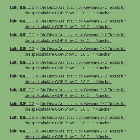
kulturIMBLOG
zu
Die Disco-Ära ist zurück: Gewinne 2×2 Tickets für
die spektakuläre GOP-Show D.I.S.C.O. in München
kulturIMBLOG
zu
Die Disco-Ära ist zurück: Gewinne 2×2 Tickets für
die spektakuläre GOP-Show D.I.S.C.O. in München
kulturIMBLOG
zu
Die Disco-Ära ist zurück: Gewinne 2×2 Tickets für
die spektakuläre GOP-Show D.I.S.C.O. in München
kulturIMBLOG
zu
Die Disco-Ära ist zurück: Gewinne 2×2 Tickets für
die spektakuläre GOP-Show D.I.S.C.O. in München
kulturIMBLOG
zu
Die Disco-Ära ist zurück: Gewinne 2×2 Tickets für
die spektakuläre GOP-Show D.I.S.C.O. in München
kulturIMBLOG
zu
Die Disco-Ära ist zurück: Gewinne 2×2 Tickets für
die spektakuläre GOP-Show D.I.S.C.O. in München
kulturIMBLOG
zu
Die Disco-Ära ist zurück: Gewinne 2×2 Tickets für
die spektakuläre GOP-Show D.I.S.C.O. in München
kulturIMBLOG
zu
Die Disco-Ära ist zurück: Gewinne 2×2 Tickets für
die spektakuläre GOP-Show D.I.S.C.O. in München
kulturIMBLOG
zu
Die Disco-Ära ist zurück: Gewinne 2×2 Tickets für
die spektakuläre GOP-Show D.I.S.C.O. in München
kulturIMBLOG
zu
Die Disco-Ära ist zurück: Gewinne 2×2 Tickets für
die spektakuläre GOP-Show D.I.S.C.O. in München