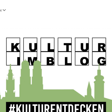
Menü
N
öffnen
OG