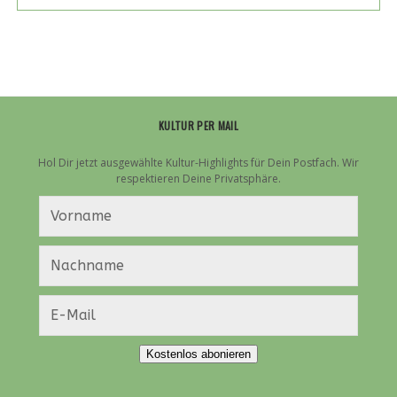
ZUR
KAZE
ANIME
NIGHT
IN
MÜNCHEN!
KULTUR PER MAIL
Hol Dir jetzt ausgewählte Kultur-Highlights für Dein Postfach. Wir
respektieren Deine Privatsphäre.
Kostenlos abonieren