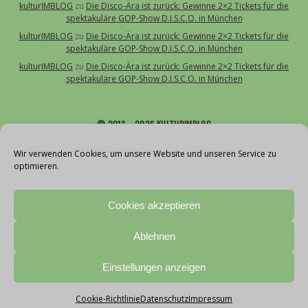
kulturIMBLOG
zu
Die Disco-Ära ist zurück: Gewinne 2×2 Tickets für die
spektakuläre GOP-Show D.I.S.C.O. in München
kulturIMBLOG
zu
Die Disco-Ära ist zurück: Gewinne 2×2 Tickets für die
spektakuläre GOP-Show D.I.S.C.O. in München
kulturIMBLOG
zu
Die Disco-Ära ist zurück: Gewinne 2×2 Tickets für die
spektakuläre GOP-Show D.I.S.C.O. in München
© 2013 – 2026 KULTURIMBLOG
Über uns
Wir verwenden Cookies, um unsere Website und unseren Service zu
optimieren.
Kontakt
Impressum
Cookies akzeptieren
Datenschutz
Cookie-Richtlinie (EU)
Ablehnen
Teilnahmebedingungen Gewinnspiele
With love by vollblut
Einstellungen anzeigen
Cookie-Richtlinie
Datenschutz
Impressum