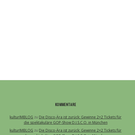
KOMMENTARE
kulturIMBLOG
zu
Die Disco-Ära ist zurück: Gewinne 2×2 Tickets für
die spektakuläre GOP-Show D.I.S.C.O. in München
kulturIMBLOG
zu
Die Disco-Ära ist zurück: Gewinne 2×2 Tickets für