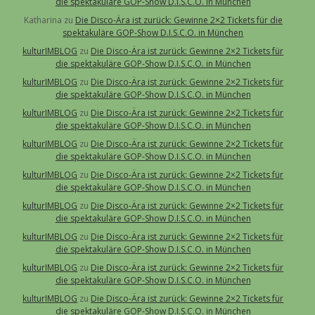
die spektakuläre GOP-Show D.I.S.C.O. in München
Katharina
zu
Die Disco-Ära ist zurück: Gewinne 2×2 Tickets für die
spektakuläre GOP-Show D.I.S.C.O. in München
kulturIMBLOG
zu
Die Disco-Ära ist zurück: Gewinne 2×2 Tickets für
die spektakuläre GOP-Show D.I.S.C.O. in München
kulturIMBLOG
zu
Die Disco-Ära ist zurück: Gewinne 2×2 Tickets für
die spektakuläre GOP-Show D.I.S.C.O. in München
kulturIMBLOG
zu
Die Disco-Ära ist zurück: Gewinne 2×2 Tickets für
die spektakuläre GOP-Show D.I.S.C.O. in München
kulturIMBLOG
zu
Die Disco-Ära ist zurück: Gewinne 2×2 Tickets für
die spektakuläre GOP-Show D.I.S.C.O. in München
kulturIMBLOG
zu
Die Disco-Ära ist zurück: Gewinne 2×2 Tickets für
die spektakuläre GOP-Show D.I.S.C.O. in München
kulturIMBLOG
zu
Die Disco-Ära ist zurück: Gewinne 2×2 Tickets für
die spektakuläre GOP-Show D.I.S.C.O. in München
kulturIMBLOG
zu
Die Disco-Ära ist zurück: Gewinne 2×2 Tickets für
die spektakuläre GOP-Show D.I.S.C.O. in München
kulturIMBLOG
zu
Die Disco-Ära ist zurück: Gewinne 2×2 Tickets für
die spektakuläre GOP-Show D.I.S.C.O. in München
kulturIMBLOG
zu
Die Disco-Ära ist zurück: Gewinne 2×2 Tickets für
die spektakuläre GOP-Show D.I.S.C.O. in München