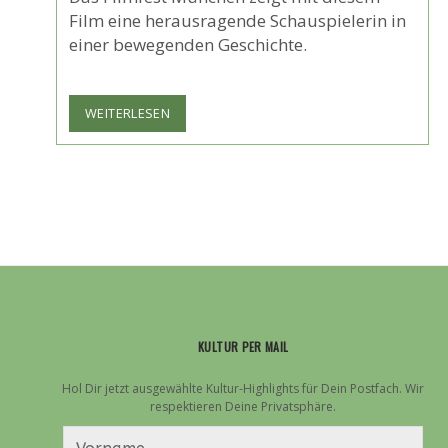
Film eine herausragende Schauspielerin in
einer bewegenden Geschichte.
FILMFEST
WEITERLESEN
MÜNCHEN:
EUROPAPREMIERE
VON
„DIE
FOTOGRAFIN“
MIT
KATE
WINSLET
KULTUR PER MAIL
Hol Dir jetzt ausgewählte Kultur-Highlights für Dein Postfach. Wir
respektieren Deine Privatsphäre.