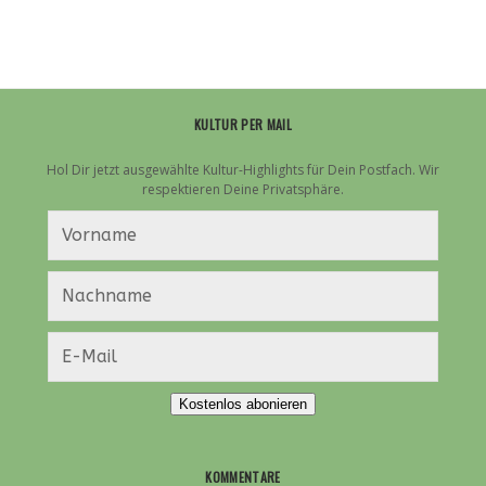
ZU
„LOVE
HAS
LOST“
KULTUR PER MAIL
Hol Dir jetzt ausgewählte Kultur-Highlights für Dein Postfach. Wir
respektieren Deine Privatsphäre.
Kostenlos abonieren
KOMMENTARE