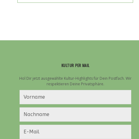
41:
NECK
DEEP
ROCKEN
DIE
ABSCHIEDSTOUR
DER
PUNK-
IKONEN
KULTUR PER MAIL
Hol Dir jetzt ausgewählte Kultur-Highlights für Dein Postfach. Wir
respektieren Deine Privatsphäre.