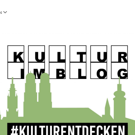
Menü
N
öffnen
OG