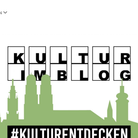
Menü
N
öffnen
OG